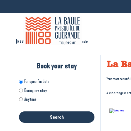
[RESA - EN] Réservation La Baule Guérande
La Ba
Book your stay
Your most beautiful
For specific date
During my stay
A wide range of acti
Anytime