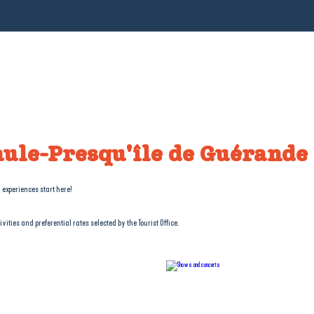
ule-Presqu'île de Guérande 
 experiences start here!
vities and preferential rates selected by the Tourist Office.