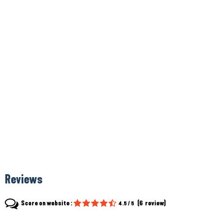
Reviews
Score on website :
(
6
review
)
4.5
/ 5