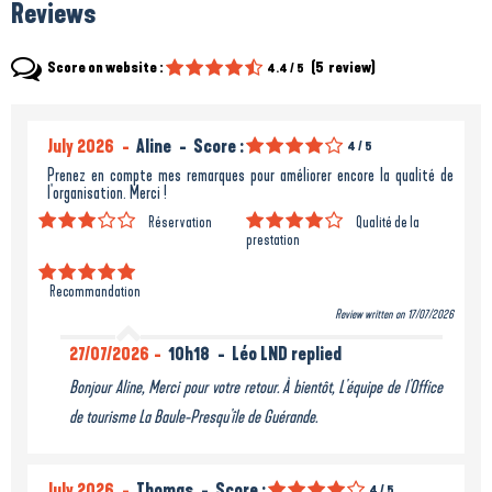
Reviews
Score on website :
(
5
review
)
4.4
/ 5
July 2026
Aline
Score :
4
/ 5
Prenez en compte mes remarques pour améliorer encore la qualité de
l'organisation. Merci !
Réservation
Qualité de la
prestation
Recommandation
Review written on 17/07/2026
27/07/2026
10h18
Léo LND replied
Bonjour Aline, Merci pour votre retour. À bientôt, L'équipe de l'Office
de tourisme La Baule-Presqu'île de Guérande.
July 2026
Thomas
Score :
4
/ 5